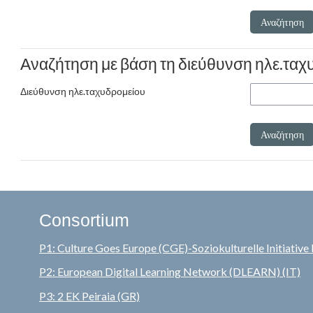
Αναζήτηση με βάση τη διεύθυνση ηλε.ταχ
Διεύθυνση ηλε.ταχυδρομείου
Consortium
P1: Culture Goes Europe (CGE)-Soziokulturelle Initiative 
P2: European Digital Learning Network
(DLEARN)
(IT)
P3:
2 EK Peiraia (GR)