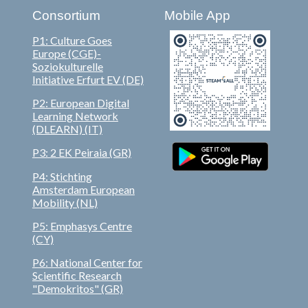
Consortium
Mobile App
P1: Culture Goes
Europe (CGE)-
Soziokulturelle
Initiative Erfurt EV (DE)
P2: European Digital
Learning Network
(DLEARN)
(IT)
P3:
2 EK Peiraia (GR)
P4: Stichting
Amsterdam European
Mobility (NL)
P5: Emphasys Centre
(CY)
P6: National Center for
Scientific Research
"Demokritos" (GR)